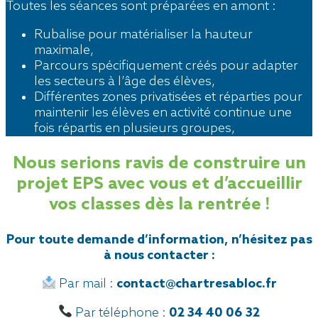
Toutes les séances sont préparées en amont :
Rubalise pour matérialiser la hauteur
maximale,
Parcours spécifiquement créés pour adapter
les secteurs à l’âge des élèves,
Différentes zones privatisées et réparties pour
maintenir les élèves en activité continue une
fois répartis en plusieurs groupes,
Nous serions ravis de construire un
projet EPS avec vous et d’accueillir
vos classes dès la rentrée !
Pour toute demande d’information, n’hésitez pas
à nous contacter :
Par mail :
contact@chartresabloc.fr
Par téléphone :
02 34 40 06 32