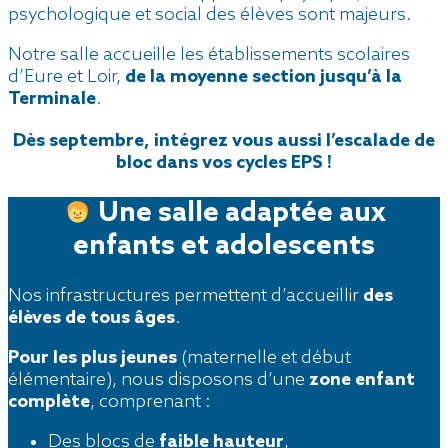
psychologique et social des élèves sont majeurs.
Notre salle accueille les établissements scolaires
d’Eure et Loir,
de la moyenne section jusqu’à la
Terminale
.
Dès septembre, intégrez vous aussi l’escalade de
bloc dans vos cycles EPS !
Une salle adaptée aux
enfants et adolescents
Nos infrastructures permettent d’accueillir
des
élèves de tous âges
.
Pour les plus jeunes
(maternelle et début
élémentaire), nous disposons d’une
zone enfant
complète
, comprenant :
Des blocs de
faible hauteur
,