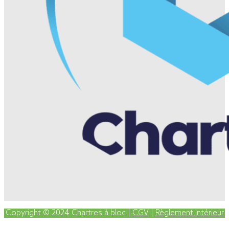
Copyright © 2024 Chartres à bloc |
CGV
|
Règlement Intérieur