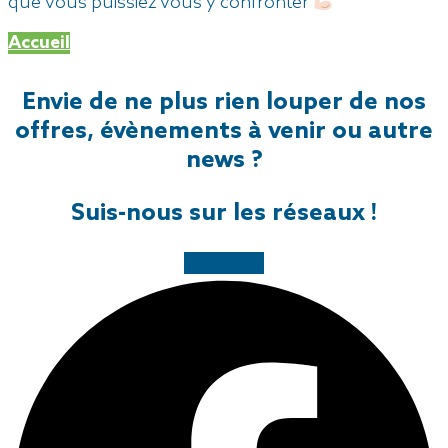
que vous puissiez vous y confronter
Accueil
Envie de ne plus rien louper de nos
offres, évènements à venir ou autre
news ?
Suis-nous sur les réseaux !
Facebook