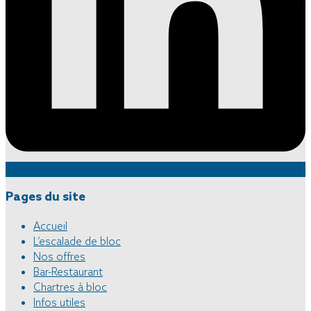
Pages du site
Accueil
L’escalade de bloc
Nos offres
Bar-Restaurant
Chartres à bloc
Infos utiles