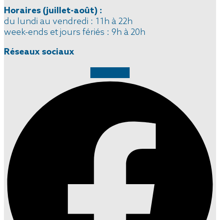
Horaires
(juillet-août)
:
du lundi au vendredi : 11h à 22h
week-ends et jours fériés : 9h à 20h
Réseaux sociaux
Facebook