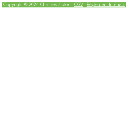
Copyright © 2024 Chartres à bloc |
CGV
|
Règlement Intérieur